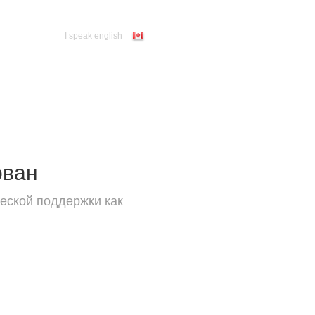
I speak english
ован
еской поддержки как