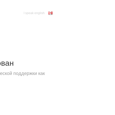
I speak english
ован
еской поддержки как