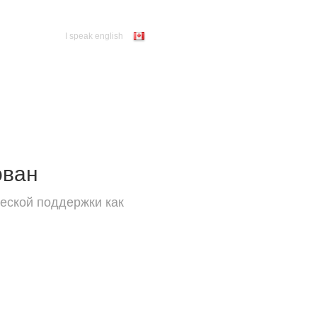
I speak english
ован
еской поддержки как