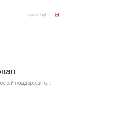
I speak english
ован
еской поддержки как