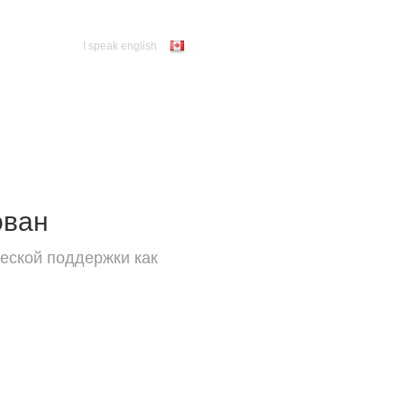
I speak english
ован
еской поддержки как