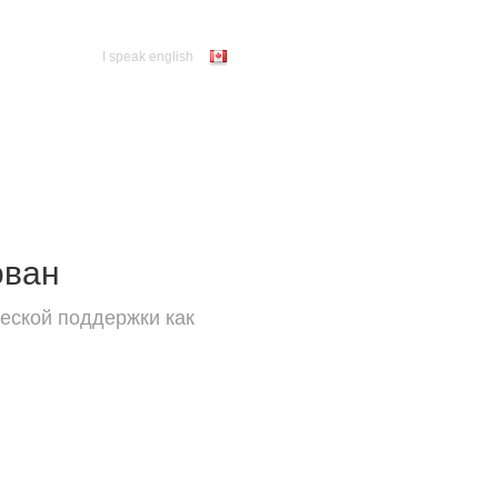
I speak english
ован
еской поддержки как