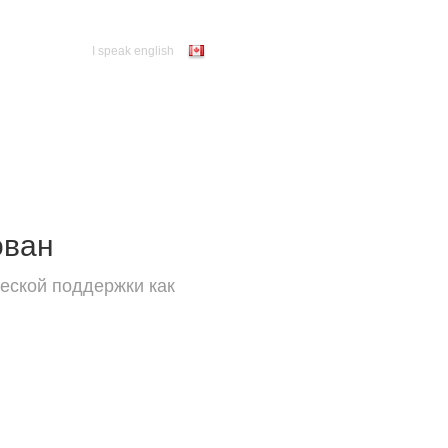
I speak english
ован
еской поддержки как