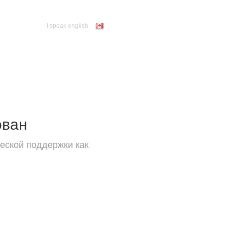
I speak english
ован
еской поддержки как