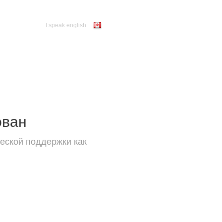
I speak english
ован
еской поддержки как