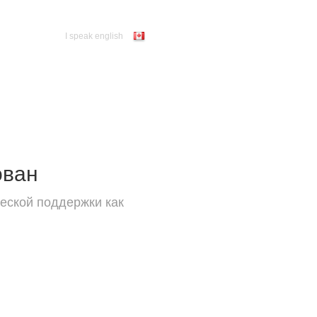
I speak english
ован
еской поддержки как