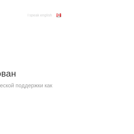
I speak english
ован
еской поддержки как