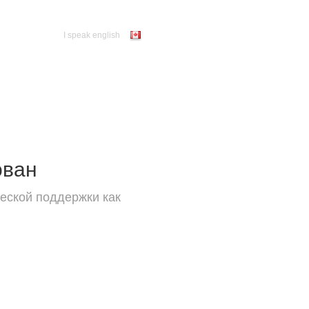
I speak english
ован
еской поддержки как