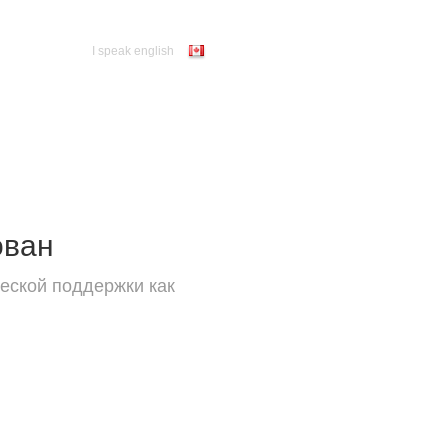
I speak english
ован
еской поддержки как