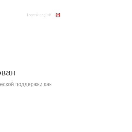
I speak english
ован
еской поддержки как