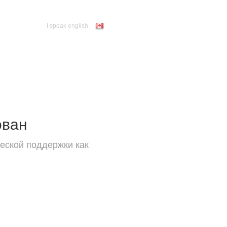
I speak english
ован
еской поддержки как