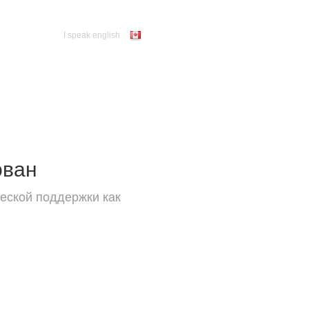
I speak english
ован
еской поддержки как