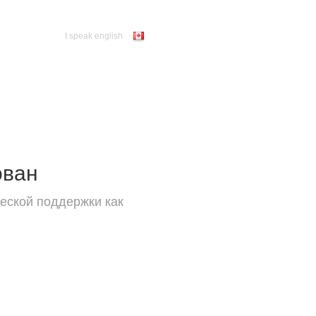
I speak english
ован
еской поддержки как