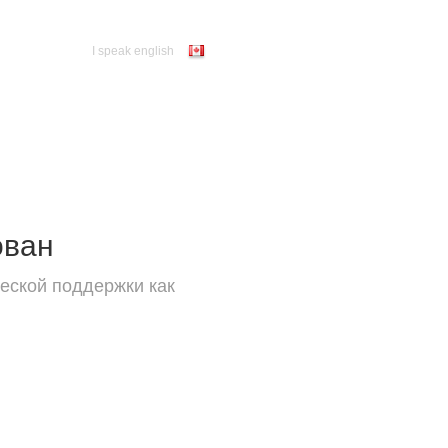
I speak english
ован
еской поддержки как