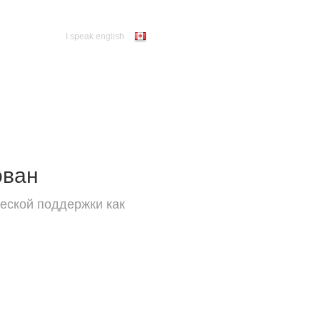
I speak english
ован
еской поддержки как