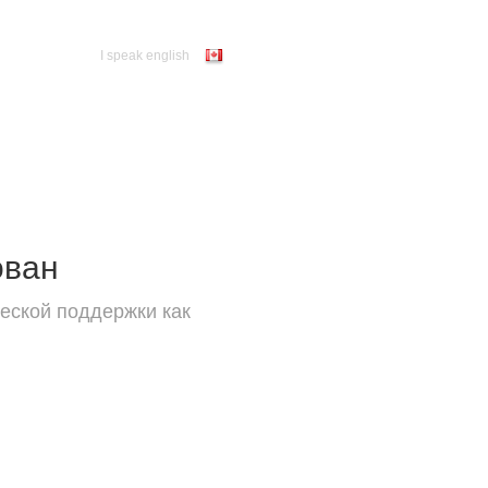
I speak english
ован
еской поддержки как