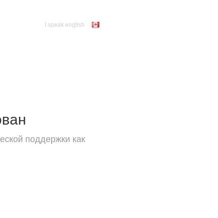
I speak english
ован
еской поддержки как