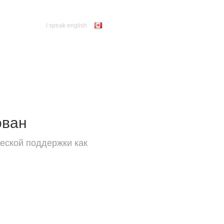
I speak english
ован
еской поддержки как