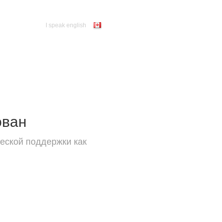
I speak english
ован
еской поддержки как