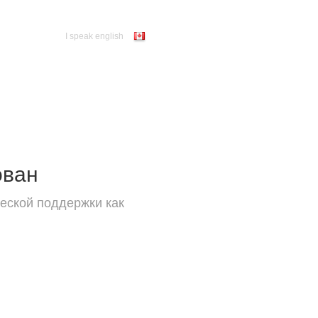
I speak english
ован
еской поддержки как