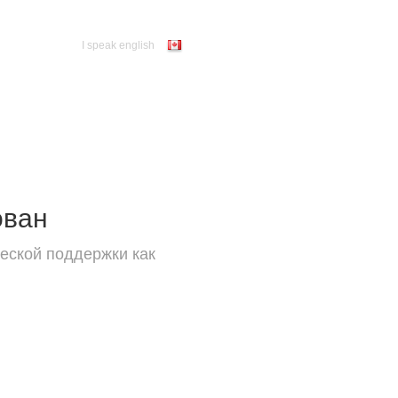
I speak english
ован
еской поддержки как