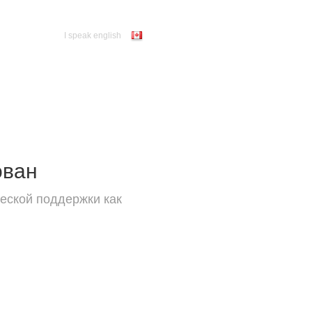
I speak english
ован
еской поддержки как