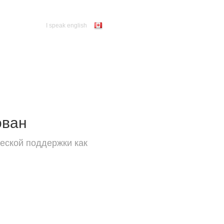
I speak english
ован
еской поддержки как