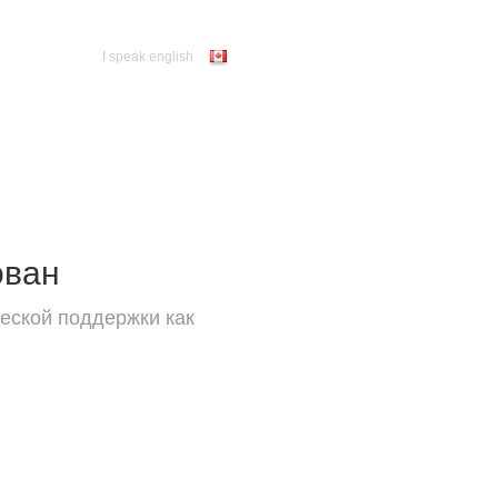
I speak english
ован
еской поддержки как