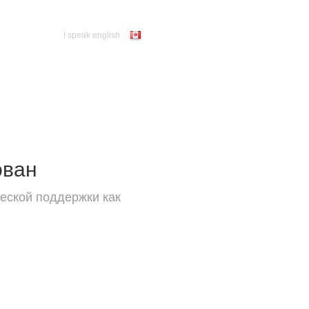
I speak english
ован
еской поддержки как