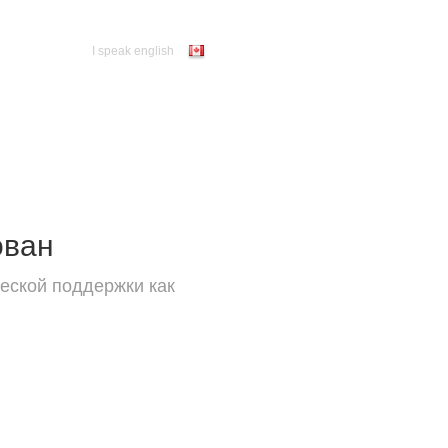
I speak english
ован
еской поддержки как