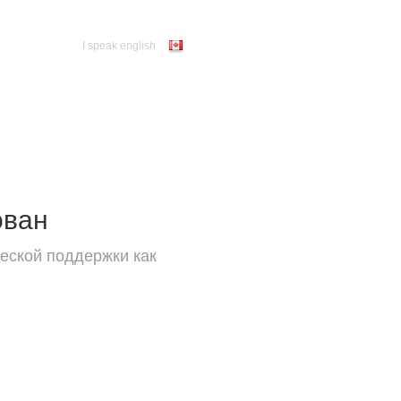
I speak english
ован
еской поддержки как