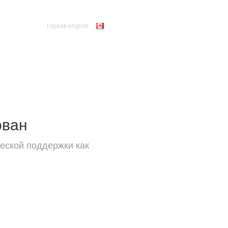
I speak english
ован
еской поддержки как