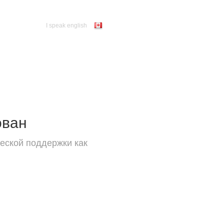
I speak english
ован
еской поддержки как