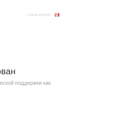
I speak english
ован
еской поддержки как