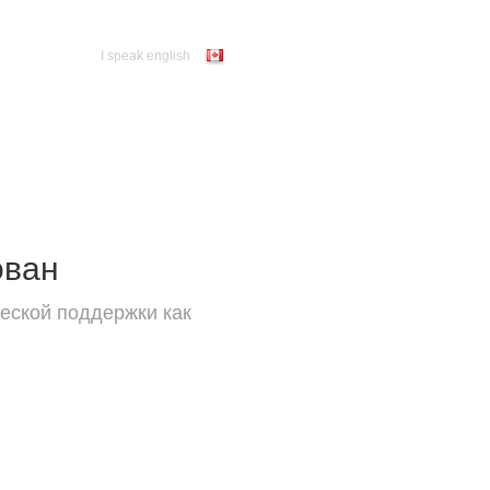
I speak english
ован
еской поддержки как