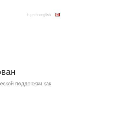
I speak english
ован
еской поддержки как