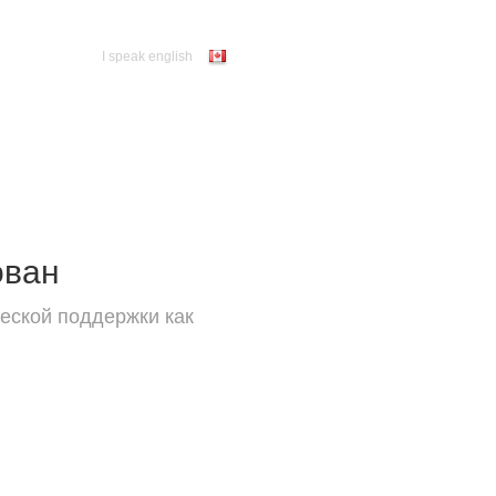
I speak english
ован
еской поддержки как