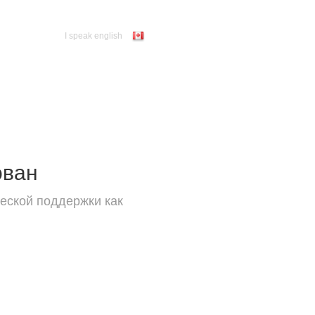
I speak english
ован
еской поддержки как