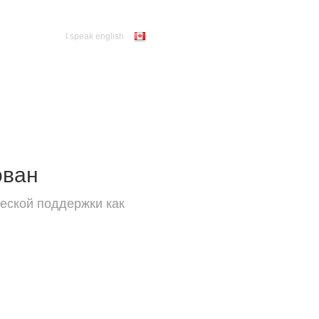
I speak english
ован
еской поддержки как