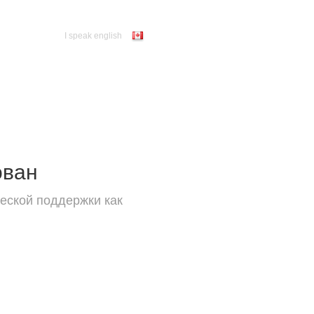
I speak english
ован
еской поддержки как