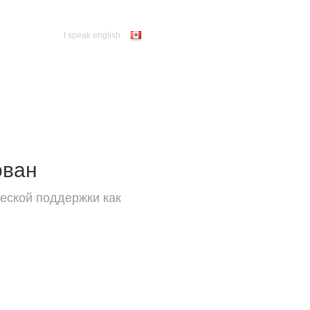
I speak english
ован
еской поддержки как