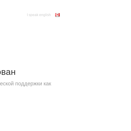
I speak english
ован
еской поддержки как