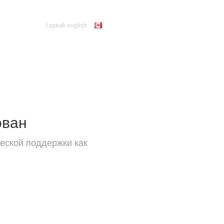
I speak english
ован
еской поддержки как