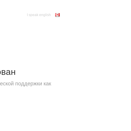
I speak english
ован
еской поддержки как