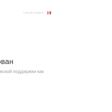
I speak english
ован
еской поддержки как