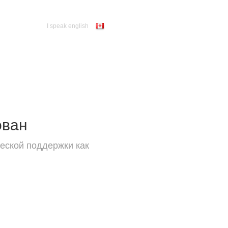
I speak english
ован
еской поддержки как