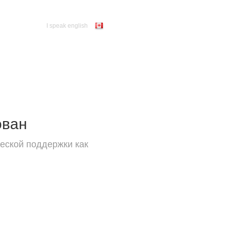
I speak english
ован
еской поддержки как