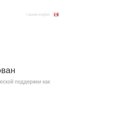
I speak english
ован
еской поддержки как