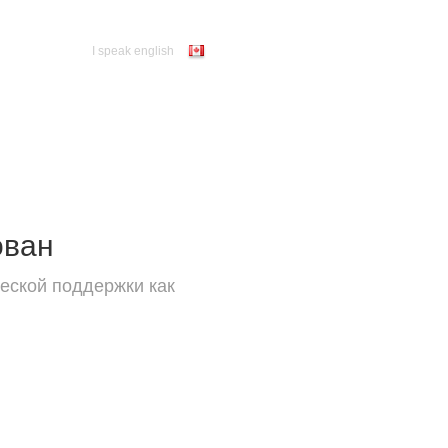
I speak english
ован
еской поддержки как