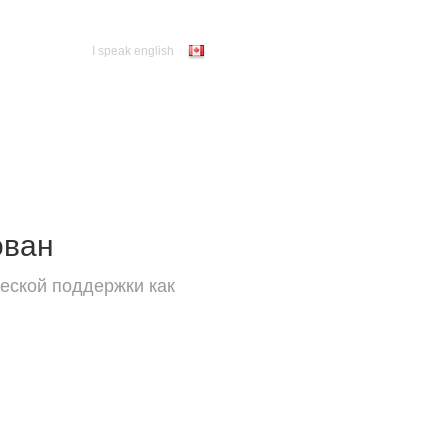
I speak english
ован
еской поддержки как